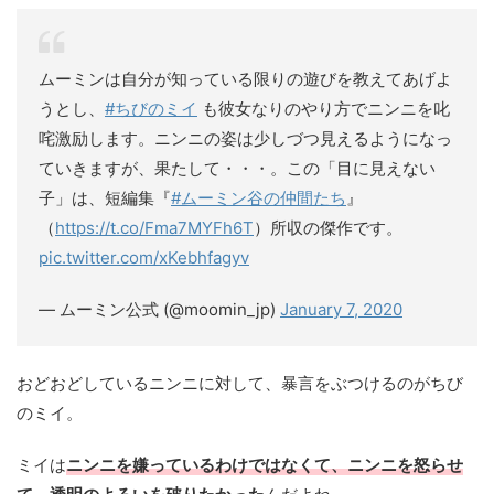
ムーミンは自分が知っている限りの遊びを教えてあげよ
うとし、
#ちびのミイ
も彼女なりのやり方でニンニを叱
咤激励します。ニンニの姿は少しづつ見えるようになっ
ていきますが、果たして・・・。この「目に見えない
子」は、短編集『
#ムーミン谷の仲間たち
』
（
https://t.co/Fma7MYFh6T
）所収の傑作です。
pic.twitter.com/xKebhfagyv
— ムーミン公式 (@moomin_jp)
January 7, 2020
おどおどしているニンニに対して、暴言をぶつけるのがちび
のミイ。
ミイは
ニンニを嫌っているわけではなくて、ニンニを怒らせ