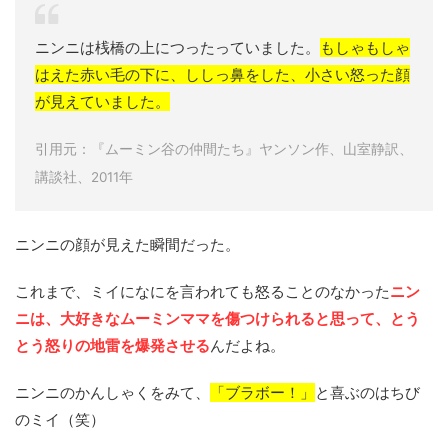
ニンニは桟橋の上につったっていました。
もしゃもしゃ
はえた赤い毛の下に、ししっ鼻をした、小さい怒った顔
が見えていました。
引用元：『ムーミン谷の仲間たち』ヤンソン作、山室静訳、
講談社、2011年
ニンニの顔が見えた瞬間だった。
これまで、ミイになにを言われても怒ることのなかった
ニン
ニは、大好きなムーミンママを傷つけられると思って、とう
とう怒りの地雷を爆発させる
んだよね。
ニンニのかんしゃくをみて、
「ブラボー！」
と喜ぶのはちび
のミイ（笑）