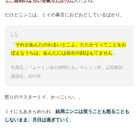
て、透明のよろいを破りたかった
んだよね。
だけどニンニは、ミイの暴言におどおどしているばかり。
「
それがあんたのわるいとこよ。たたかうってことをお
ぼえなうちは、あんたには自分の顔はもてません
」
引用元：『ムーミン谷の仲間たち』ヤンソン作、山室静訳、
講談社、2011年
怒りのマスターミイ、かっこいい。。
ミイにもあきらめられ、
結局ニンニは笑うことも怒ることも
しないまま、月日は過ぎていく
。