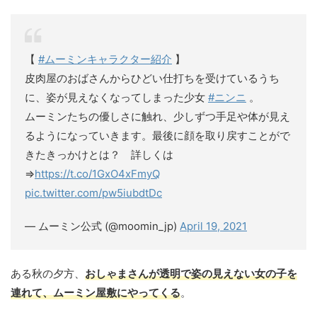
【
#ムーミンキャラクター紹介
】
皮肉屋のおばさんからひどい仕打ちを受けているうち
に、姿が見えなくなってしまった少女
#ニンニ
。
ムーミンたちの優しさに触れ、少しずつ手足や体が見え
るようになっていきます。最後に顔を取り戻すことがで
きたきっかけとは？ 詳しくは
⇒
https://t.co/1GxO4xFmyQ
pic.twitter.com/pw5iubdtDc
— ムーミン公式 (@moomin_jp)
April 19, 2021
ある秋の夕方、
おしゃまさんが透明で姿の見えない女の子を
連れて、ムーミン屋敷にやってくる
。