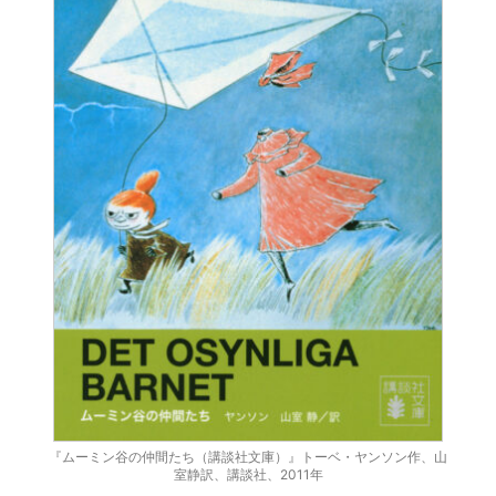
『ムーミン谷の仲間たち（講談社文庫）』トーベ・ヤンソン作、山
室静訳、講談社、2011年