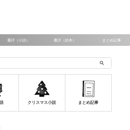
書評（小説）
書評（絵本）
まとめ記事
語
クリスマス小説
まとめ記事