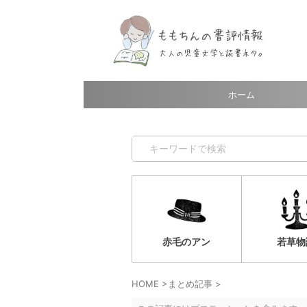
ホーム
赤毛のアン
若草物
HOME
>
まとめ記事
>