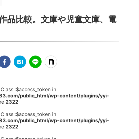
4作品比較。文庫や児童文庫、電
dClass::$access_token in
.com/public_html/wp-content/plugins/yyi-
ine
2322
dClass::$access_token in
.com/public_html/wp-content/plugins/yyi-
ine
2322