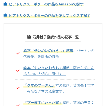
ビアトリクス・ポターの作品をAmazonで探す
ビアトリクス・ポターの作品を楽天ブックスで探す
石井桃子翻訳作品の記事一覧
絵本『せいめいのれきし』感想
。バートンの
代表作、改訂版の特徴
絵本『ちいさいおうち』感想
。変わらずにあ
るものの大切さに気づく。
『クマのプーさん』
本の感想。英国発！世界
一有名なクマの児童文学。
『プー横丁にたった家』
感想。英国の児童文