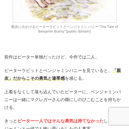
散歩に出かけるピーターラビットとベンジャミン バニー"The Tale of
Benjamin Bunny"[public domain]
前作はピーター単独だったけど、今作では二人。
ピーターラビットとベンジャミンバニーを見ていると、
「親
友」だからこその勇気と連帯感
を感じる。
上着をなくして落ち込んでいたピーターに、ベンジャミンバ
ニーは一緒にマグレガーさんの畑にしのびこむことを持ちか
ける。
きっと
ピーター一人ではそんな勇気は持てなかった
し、ベン
ジャミンと一緒でも怖い思いをしたのも事実。