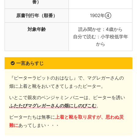
番）
原書刊行年（順番）
1902年④
対象年齢
読み聞かせ：4歳から
自分で読む：小学校低学年
から
一言あらすじ
『ピーターラビットのおはなし』で、マグレガーさんの
畑に上着と靴をおいてきてしまったピーター。
いとこで親友のベンジャミン バニーは、ピーターを誘い
ふたたびマグレガーさんの畑にしのびこむ
。
ピーターたちは無事に
上着と靴を取り戻すが、思わぬ災
難に
あってしまい・・・