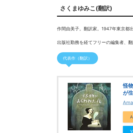
さくまゆみこ(翻訳)
作間由美子。翻訳家。1947年東京都
出版社勤務を経てフリーの編集者、翻
代表作（翻訳）
怪
が
Ama