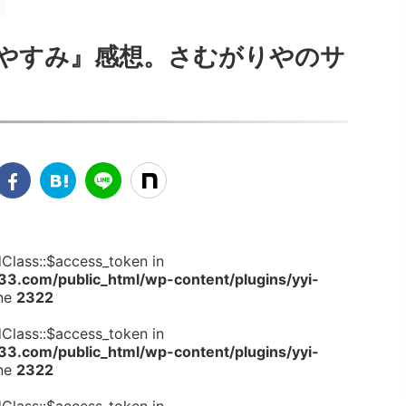
やすみ』感想。さむがりやのサ
dClass::$access_token in
.com/public_html/wp-content/plugins/yyi-
ine
2322
dClass::$access_token in
.com/public_html/wp-content/plugins/yyi-
ine
2322