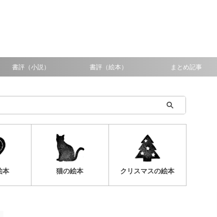
書評（小説）
書評（絵本）
まとめ記事
絵本
猫の絵本
クリスマスの絵本