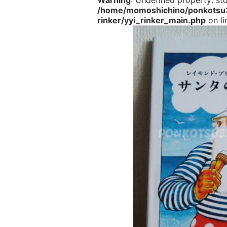
Warning
: Undefined property: st
/home/momoshichino/ponkotsu33
rinker/yyi_rinker_main.php
on l