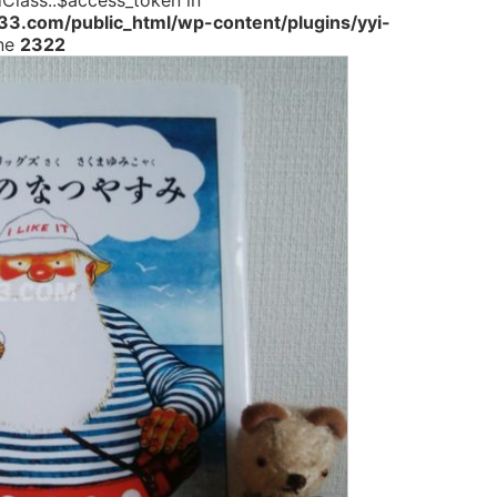
dClass::$access_token in
.com/public_html/wp-content/plugins/yyi-
ine
2322