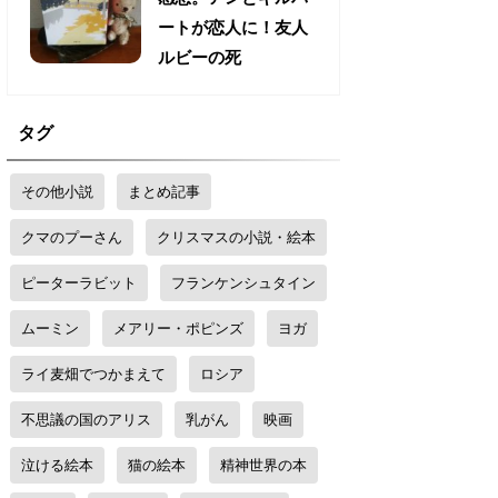
ートが恋人に！友人
ルビーの死
タグ
その他小説
まとめ記事
クマのプーさん
クリスマスの小説・絵本
ピーターラビット
フランケンシュタイン
ムーミン
メアリー・ポピンズ
ヨガ
ライ麦畑でつかまえて
ロシア
不思議の国のアリス
乳がん
映画
泣ける絵本
猫の絵本
精神世界の本