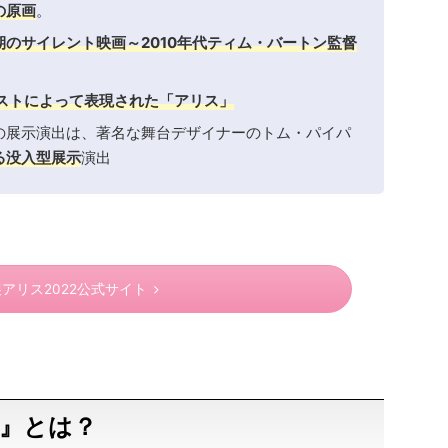
の原画
。
期のサイレント映画～2010年代ティム・バートン監督
ストによって表現された「アリス」
の展示演出は、著名な舞台デザイナーのトム・パイパ
る没入型展示
演出
アリス2022公式サイト
』とは？