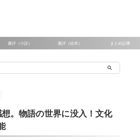
書評（小説）
書評（絵本）
まとめ記事
2感想。物語の世界に没入！文化
能