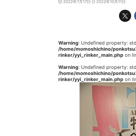
2022年7月17日
2022年10月11日
Warning
: Undefined property: st
/home/momoshichino/ponkotsu33
rinker/yyi_rinker_main.php
on l
Warning
: Undefined property: st
/home/momoshichino/ponkotsu33
rinker/yyi_rinker_main.php
on l