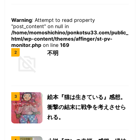
Warning
: Attempt to read property
"post_content" on null in
/home/momoshichino/ponkotsu33.com/public_
html/wp-content/themes/affinger/st-pv-
monitor.php
on line
169
不明
絵本『猫は生きている』感想。
衝撃の結末に戦争を考えさせら
れる。