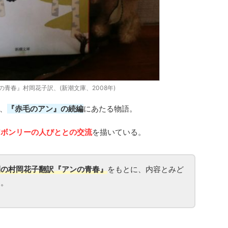
青春』村岡花子訳、(新潮文庫、2008年)
、
『赤毛のアン』の続編
にあたる物語。
アボンリーの人びととの交流
を描いている。
刊の村岡花子翻訳『アンの青春』
をもとに、内容とみど
よ。