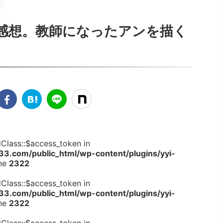
感想。教師になったアンを描く
dClass::$access_token in
.com/public_html/wp-content/plugins/yyi-
ine
2322
dClass::$access_token in
.com/public_html/wp-content/plugins/yyi-
ine
2322