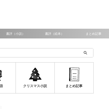
書評（小説）
書評（絵本）
まとめ記事
語
クリスマス小説
まとめ記事