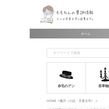
ホーム
赤毛のアン
若草物
HOME
>
書評（小説・児童文学）
>