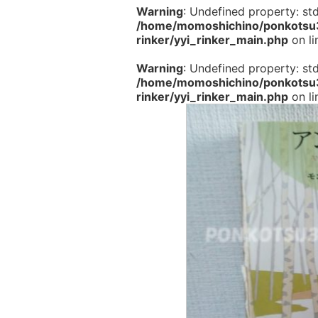
Warning
: Undefined property: st
/home/momoshichino/ponkotsu33
rinker/yyi_rinker_main.php
on l
Warning
: Undefined property: st
/home/momoshichino/ponkotsu33
rinker/yyi_rinker_main.php
on l