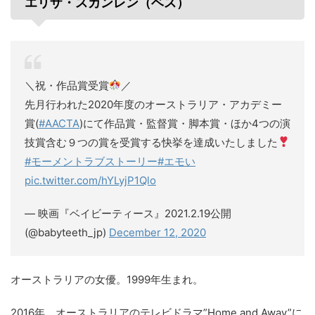
エリザ・スカンレン（ベス）
＼祝・作品賞受賞
／
先⽉⾏われた2020年度のオーストラリア・アカデミー
賞(
#AACTA
)にて作品賞・監督賞・脚本賞・ほか4つの演
技賞含む９つの賞を受賞する快挙を達成いたしました
#モーメントラブストーリー
#エモい
pic.twitter.com/hYLyjP1Qlo
— 映画『ベイビーティース』2021.2.19公開
(@babyteeth_jp)
December 12, 2020
オーストラリアの女優。1999年生まれ。
2016年、オーストラリアのテレビドラマ”Home and Away”に