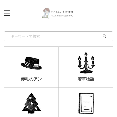
赤毛のアン
若草物語