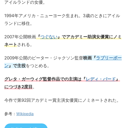
アイルランドの女優。
1994年アメリカ・ニューヨーク生まれ。3歳のときにアイル
ランドに移住。
2007年公開映画
『
つぐない
』でアカデミー助演女優賞にノミ
ネート
される。
2009年公開のピーター・ジャクソン監督
映画『
ラブリーボー
ン
』で主役
をつとめる。
グレタ・ガーウィグ監督作品での主演は『
レディ・バード
』
につづき2度目
。
今作で第92回アカデミー賞主演女優賞にノミネートされた。
参考：
Wikipedia