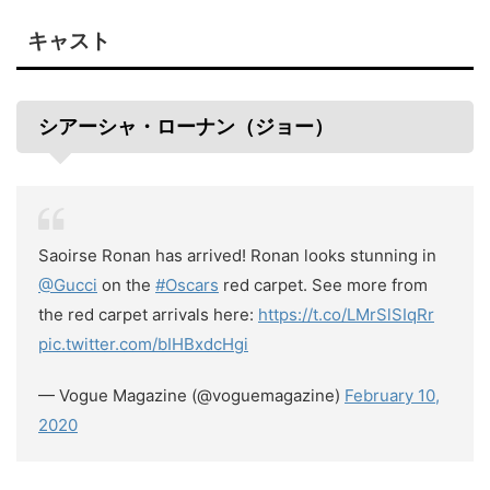
キャスト
シアーシャ・ローナン（ジョー）
Saoirse Ronan has arrived! Ronan looks stunning in
@Gucci
on the
#Oscars
red carpet. See more from
the red carpet arrivals here:
https://t.co/LMrSlSIqRr
pic.twitter.com/bIHBxdcHgi
— Vogue Magazine (@voguemagazine)
February 10,
2020