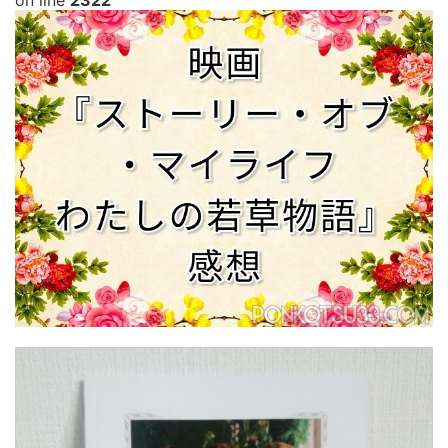
on line
2322