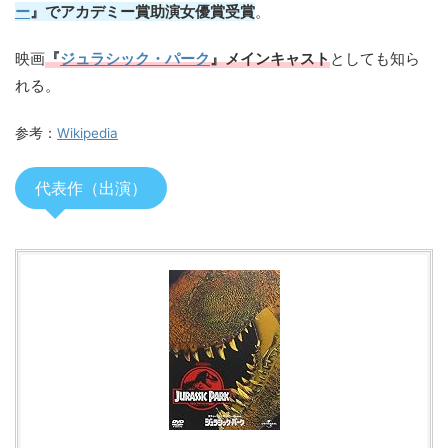
ー
』でアカデミー賞助演女優賞受賞
。
映画
『
ジュラシック・パーク
』メインキャスト
としても知ら
れる。
参考：
Wikipedia
代表作（出演）