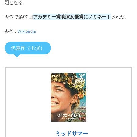
題となる。
今作で第92回
アカデミー賞助演女優賞にノミネート
された。
参考：
Wikipedia
代表作（出演）
ミッドサマー