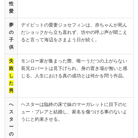
性
愛
夢
デイビットの愛妻ジョセフィンは、赤ちゃんが死ん
の
だショックから立ち直れず、坊やの呼ぶ声が聞こえ
子
ると言って海辺をさまよう日が続く。
供
失
モンロー家が集まった際、唯一うだつの上がらない
敗
長兄ロバートは見下げられ、身の置き場が無いと感
し
じる。人生における真の成功とは何かを問う作品。
た
男
へ
ヘスターは臨終の床で妹のマーガレットに目下のヒ
ス
ュー・プレアと結婚し、家名を傷つける事のないよ
タ
うにと約束させる。
ー
の