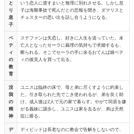
と
いう恋人に渡すまいと無理に別れさせる。しかし息
り
子は海難事故で死んだとの悲報を聞き、ダマリスと
息
チェスターの思い出を話し合うようになる。
子
ベ
ステファンは失恋し、好きに人生を送っていた。未
テ
亡人となったセーラに義理の気持ちで求婚するも、
ィ
断られる。そこでセーラの手に余るおてんば娘ベテ
の
ィの後見人を買って出る。
教
育
没
ユニスは臨終の床で、母と弟に尽くすように約束し
我
た。引き取られた先でこき使われるが、弟を良く助
の
け、成人後は2人で元の家で暮らす。やがて同居を嫌
精
がる義妹に譲歩し、ユニスは家を去るが、弟は天然
神
痘に罹る。
デ
ディビッドは長老なのに教会で告解をしないので、