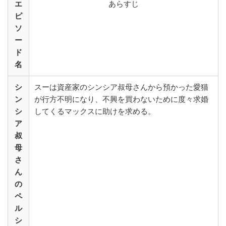
エ
あらすじ
ピ
ソ
ー
ド
名
シ
スーは資産家のシンシア叔母さんから預かった愛猫
ン
が行方不明になり、不興を買わないために度々求婚
シ
してくるマックスに助けを求める。
ア
叔
母
さ
ん
の
ペ
ル
シ