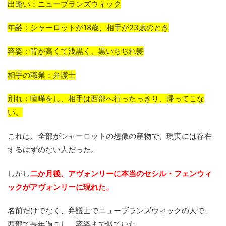
出逢い：ニューブランズウィック
年齢：シャーロットが18歳、相手が23歳のとき
容姿：背が高くて浅黒く、黒いちぢれ髪
相手の職業：弁護士
別れ：喧嘩をし、相手は西部へ行ったっきり、帰ってこな
い。
これは、全部がシャーロットの想像の産物で、現実には存在
するはずのない人だった。
しかし
二か月後、アヴォンリーに本当のセシル・フェンウィ
ックがアヴォンリーに現れた。
名前だけでなく、弁護士でニューブランズウィックの人で、
西部で長年過ごし、容姿まで似ていた。