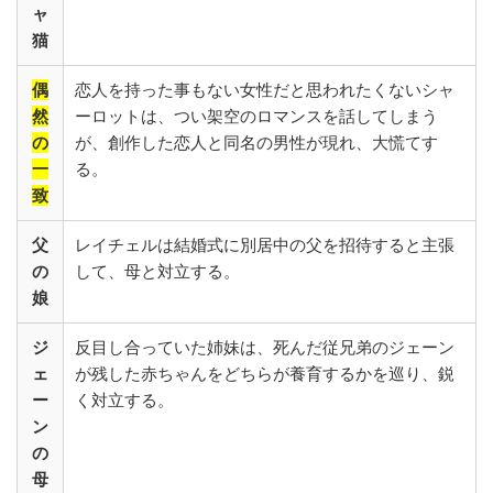
ャ
猫
偶
恋人を持った事もない女性だと思われたくないシャ
然
ーロットは、つい架空のロマンスを話してしまう
の
が、創作した恋人と同名の男性が現れ、大慌てす
一
る。
致
父
レイチェルは結婚式に別居中の父を招待すると主張
の
して、母と対立する。
娘
ジ
反目し合っていた姉妹は、死んだ従兄弟のジェーン
ェ
が残した赤ちゃんをどちらが養育するかを巡り、鋭
ー
く対立する。
ン
の
母