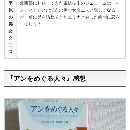
平
北西部に赴任してきた電信技士のジェロームは、イ
原
ンディアンとの混血の美少女タニスと親しくなる
の
が、町に兄を訪ねてきたエリナと会った瞬間に恋を
美
してしまう。
女
タ
ニ
ス
『アンをめぐる人々』感想