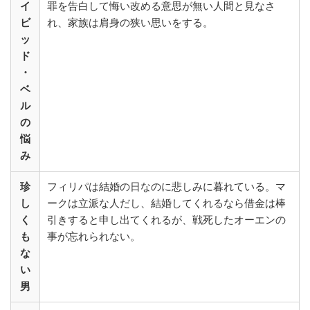
イ
罪を告白して悔い改める意思が無い人間と見なさ
ビ
れ、家族は肩身の狭い思いをする。
ッ
ド
・
ベ
ル
の
悩
み
珍
フィリパは結婚の日なのに悲しみに暮れている。マ
し
ークは立派な人だし、結婚してくれるなら借金は棒
く
引きすると申し出てくれるが、戦死したオーエンの
も
事が忘れられない。
な
い
男