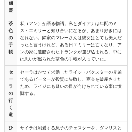
幽
霊
茶
私（アン）が語る物語。私とダイアナは年配のミ
色
ス・エミリーと知り合いになるが、あまり好きには
の
なれない。隣家のマレーさんは彼女はとても美人だ
手
ったと言うけれど。ある日エミリーは亡くなり、ア
帳
ンの家に遺贈されたトランクが運び込まれる。中に
は思いが綴られた茶色の手帳が入っていた。
セ
セーラはかつて求婚したライジ・バクスターの兄弟
ー
であるピーターが投資に失敗し、商会を破産させた
ラ
ため、ライジにも疑いの目が向けられている事に憤
の
慨する。
行
く
道
ひ
サイラは溺愛する息子のチェスターを、ダマリスと