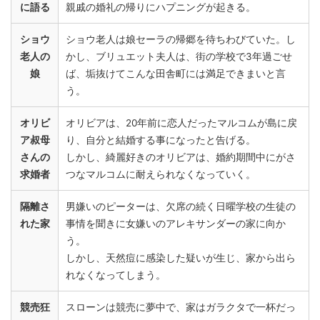
に語る
親戚の婚礼の帰りにハプニングが起きる。
ショウ
ショウ老人は娘セーラの帰郷を待ちわびていた。し
老人の
かし、ブリュエット夫人は、街の学校で3年過ごせ
娘
ば、垢抜けてこんな田舎町には満足できまいと言
う。
オリビ
オリビアは、20年前に恋人だったマルコムが島に戻
ア叔母
り、自分と結婚する事になったと告げる。
さんの
しかし、綺麗好きのオリビアは、婚約期間中にがさ
求婚者
つなマルコムに耐えられなくなっていく。
隔離さ
男嫌いのピーターは、欠席の続く日曜学校の生徒の
れた家
事情を聞きに女嫌いのアレキサンダーの家に向か
う。
しかし、天然痘に感染した疑いが生じ、家から出ら
れなくなってしまう。
競売狂
スローンは競売に夢中で、家はガラクタで一杯だっ