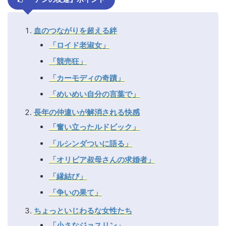
血のつながりを超える絆
「ロイド老淑女」
「競売狂」
「カーモディの奇蹟」
「めいめい自分の言葉で」
長年の仲違いが解消される快感
「奮い立ったルドビック」
「ルシンダついに語る」
「オリビア叔母さんの求婚者」
「縁結び」
「争いの果て」
ちょっといじわるな女性たち
「小さなジョスリン」