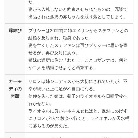
た。
妻から入札しないと約束させられたものの、冗談で
出品された孤児の赤ちゃんを競り落としてしまう。
縁結び
プリシーは20年前に姉エメリンからステファンとの
結婚を反対され、独身であった。
妻を亡くしたステファンは再びプリシーに思いを寄
せるが、再び反対にあう。
姉妹の近所に住む「わたし」ことロザンナは、何と
か二人を結婚させようと画策する。
カーモ
サロメは姉ジュディスから大切にされていたが、不
ディの
幸が続いた上に足が不自由になる。
奇蹟
信仰を失った姉は、養子のライオネルを日曜学校へ
行かせない。
ライオネルに良い手本を見せねばと、反対にめげず
にサロメが1人で教会へ行くと、ライオネルが天水桶
に落ちるのが見えた。