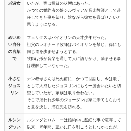
老淑女
いたが、実は極貧の状態にあった。
かつての婚約者の娘シルヴィアが音楽教師として赴
任してきた事を知り、陰ながら彼女を喜ばせたいと
思うようになる。
めいめ
フェリクスはバイオリンの天才少年だった。
い自分
祖父のレオナード牧師はバイオリンを禁じ、孫にも
の言葉
同じ道を歩ませようとする。
で
牧師は孫が音楽を通して人に語りかけ、励ませる事
は理解していなかった。
小さな
ナン叔母さんは死ぬ前に、かつて世話し、今は歌手
ジョス
として大成したジョスリンにもう一度会いたいと切
リン
望していたが、家族は取り合わない。
そこで雇われ少年のジョーダンは家に来てもらおう
と意を決し、滞在先を訪れる。
ルシン
ルシンダとロムニーは婚約中に些細な事で喧嘩して
ダつい
以来、15年間、互いに口を利こうとしなかったが、