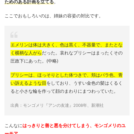
ためのある計画を立てる
。
ここでおもしろいのは、姉妹の容姿の対比です。
エメリンは体は大きく、色は黒く、不器量で、またとな
く横柄な人がら
だった。哀れなプリシーはまったくその
圧政下にあった。(中略)
プリシーは、ほっそりとした体つきで、頬はバラ色、青
い訴えるような目
をしており、うすい金色の髪はくるく
ると小さな輪を作って顔のまわりにまつわっていた。
出典：モンゴメリ『アンの友達』2008年、新潮社
こんなに
はっきりと善と悪を分けてしまう、モンゴメリのユ
ーモア。