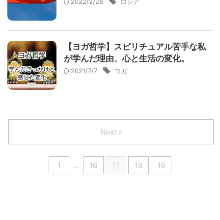
2022/2/28
ロシア
【ヨガ哲学】スピリチュアル苦手な私
が学んだ理由、心と生活の変化。
2021/7/7
ヨガ
Next »
1
…
16
17
18
19