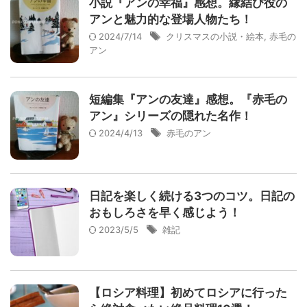
小説『アンの幸福』感想。縁結び役の
アンと魅力的な登場人物たち！
2024/7/14
クリスマスの小説・絵本
,
赤毛の
アン
短編集『アンの友達』感想。『赤毛の
アン』シリーズの隠れた名作！
2024/4/13
赤毛のアン
日記を楽しく続ける3つのコツ。日記の
おもしろさを早く感じよう！
2023/5/5
雑記
【ロシア料理】初めてロシアに行った